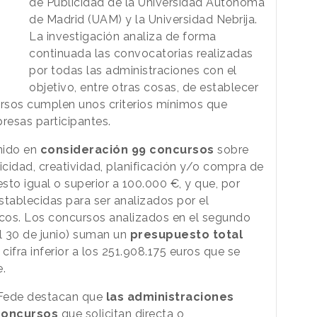
de Publicidad de la Universidad Autónoma
de Madrid (UAM) y la Universidad Nebrija.
La investigación analiza de forma
continuada las convocatorias realizadas
por todas las administraciones con el
objetivo, entre otras cosas, de establecer
ursos cumplen unos criterios mínimos que
resas participantes.
enido en
consideración 99 concursos
sobre
icidad, creatividad, planificación y/o compra de
to igual o superior a 100.000 €, y que, por
stablecidas para ser analizados por el
cos. Los concursos analizados en el segundo
al 30 de junio) suman un
presupuesto total
cifra inferior a los 251.908.175 euros que se
e.
 Fede destacan que
las administraciones
concursos
que solicitan directa o