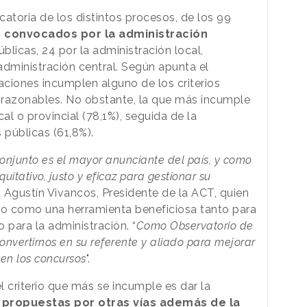
atoria de los distintos procesos, de los 99
n convocados por la administración
blicas, 24 por la administración local,
 administración central. Según apunta el
aciones incumplen alguno de los criterios
razonables. No obstante, la que más incumple
al o provincial (78,1%), seguida de la
públicas (61,8%).
conjunto es el mayor anunciante del país, y como
uitativo, justo y eficaz para gestionar su
o Agustín Vivancos, Presidente de la ACT, quien
io como una herramienta beneficiosa tanto para
 para la administración. “
Como Observatorio de
onvertirnos en su referente y aliado para mejorar
 en los concursos
".
criterio que más se incumple es dar la
 propuestas por otras vías además de la