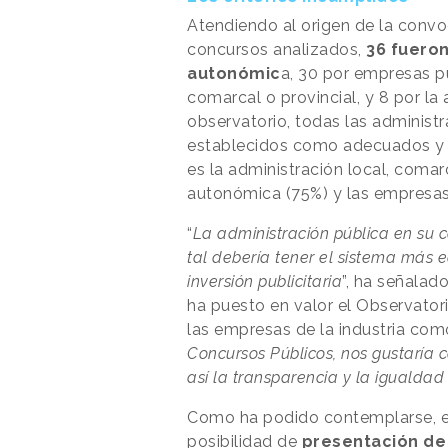
Atendiendo al origen de la convoc
concursos analizados,
36 fuero
autonómic
a, 30 por empresas pú
comarcal o provincial, y 8 por la
observatorio, todas las administr
establecidos como adecuados y 
es la administración local, comarc
autonómica (75%) y las empresas 
“
La administración pública en su 
tal debería tener el sistema más eq
inversión publicitaria
”, ha señalad
ha puesto en valor el Observator
las empresas de la industria como
Concursos Públicos, nos gustaría c
así la transparencia y la igualdad
Como ha podido contemplarse, el 
posibilidad de
presentación de