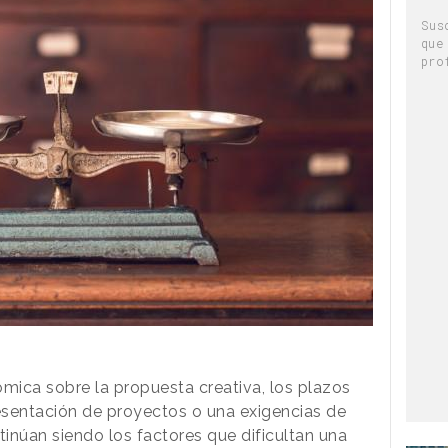
Sus
que
pro
ómica sobre la propuesta creativa, los plazos
esentación de proyectos o una exigencias de
inúan siendo los factores que dificultan una