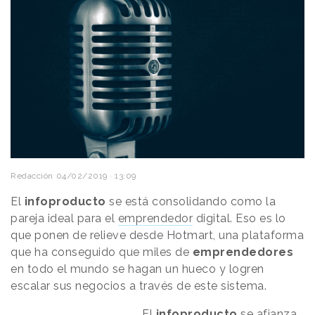
Redacción
04/02/2019 · 13:09
El
infoproducto
se está consolidando como la
pareja ideal para el
emprendedor
digital. Eso es lo
que ponen de relieve desde Hotmart, una plataforma
que ha conseguido que miles de
emprendedores
en todo el mundo se hagan un hueco y logren
escalar sus negocios a través de este sistema.
El
infoproducto
se afianza