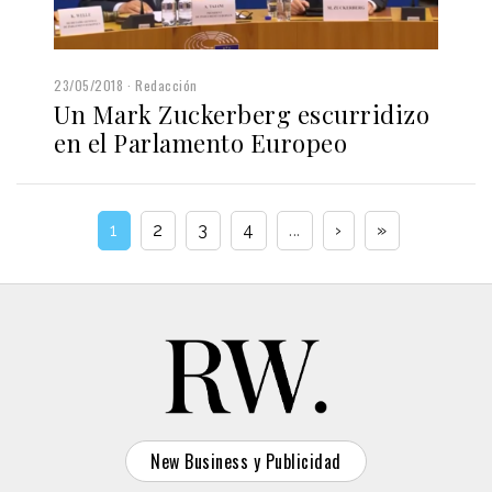
23/05/2018
Redacción
Un Mark Zuckerberg escurridizo
en el Parlamento Europeo
1
2
3
4
...
›
»
New Business y Publicidad