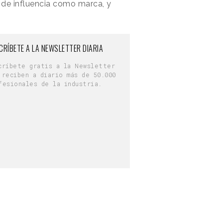
ra de influencia como marca, y
CRÍBETE A LA NEWSLETTER DIARIA
críbete gratis a la Newsletter
 reciben a diario más de 50.000
fesionales de la industria.