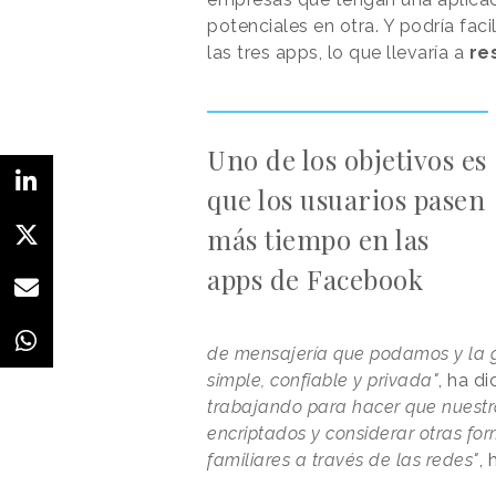
potenciales en otra. Y podría fa
las tres apps, lo que llevaría a
re
Uno de los objetivos es
que los usuarios pasen
más tiempo en las
apps de Facebook
de mensajería que podamos y la g
simple, confiable y privada"
, ha d
trabajando para hacer que nuestr
encriptados y considerar otras fo
familiares a través de las redes"
,