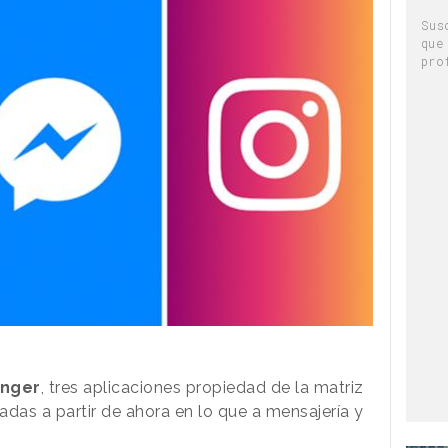
Sus
que
pro
enger
, tres aplicaciones propiedad de la matriz
radas a partir de ahora en lo que a mensajería y