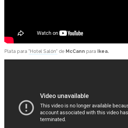
Plata para
"Hotel Salón"
de
McCann
para
Ikea.