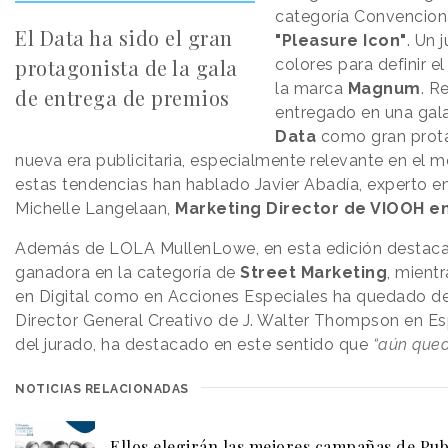
categoría Convencion
El Data ha sido el gran
"Pleasure Icon"
. Un 
protagonista de la gala
colores para definir 
la marca
Magnum
. R
de entrega de premios
entregado en una gala
Data
como gran prot
nueva era publicitaria, especialmente relevante en el m
estas tendencias han hablado Javier Abadía, experto en
Michelle Langelaan,
Marketing Director de VIOOH e
Además de LOLA MullenLowe, en esta edición destac
ganadora en la categoría de
Street Marketing
, mient
en Digital como en Acciones Especiales ha quedado de
Director General Creativo de J. Walter Thompson en Es
del jurado, ha destacado en este sentido que
“aún que
NOTICIAS RELACIONADAS
Ellos elegirán las mejores campañas de Pub