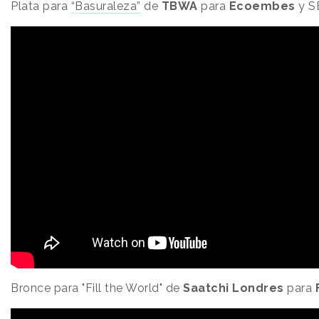
Plata para
“Basuraleza”
de
TBWA
para
Ecoembes
y SE
Bronce para "Fill the World" de
Saatchi Londres
para