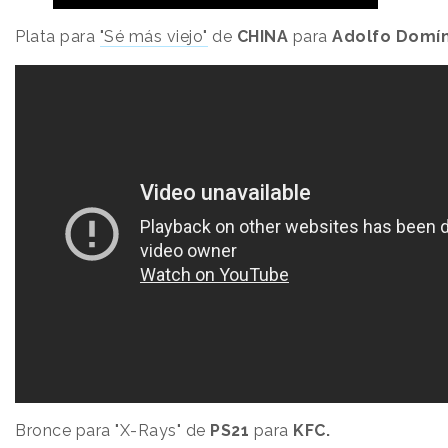
Plata para
"Sé más viejo"
de
CHINA
para
Adolfo Domí
Bronce para "X-Rays" de
PS21
para
KFC.