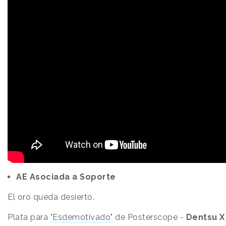
AE Asociada a Soporte
El oro queda desierto.
Plata para
"Esdemotivado"
de Posterscope -
Dentsu X