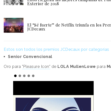
Exterior de 2018
El “Sé fuerte” de Netflix triunfa en los Pre
JCDecaux
Estos son todos los premios JCDecaux por categorías
Senior Convencional
Oro para
"Pleasure Icon"
de
LOLA MullenLowe
para
M