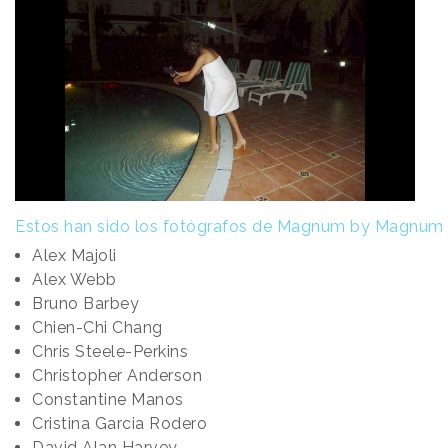
Estos han sido los fotógrafos de Magnum by Magnum
Alex Majoli
Alex Webb
Bruno Barbey
Chien-Chi Chang
Chris Steele-Perkins
Christopher Anderson
Constantine Manos
Cristina Garcia Rodero
David Alan Harvey