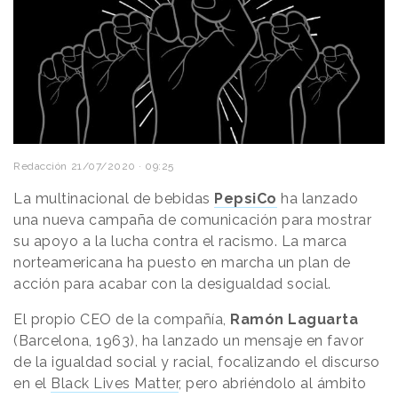
Redacción
21/07/2020 · 09:25
La multinacional de bebidas
PepsiCo
ha lanzado
una nueva campaña de comunicación para mostrar
su apoyo a la lucha contra el racismo. La marca
norteamericana ha puesto en marcha un plan de
acción para acabar con la desigualdad social.
El propio CEO de la compañía,
Ramón Laguarta
(Barcelona, 1963), ha lanzado un mensaje en favor
de la igualdad social y racial, focalizando el discurso
en el
Black Lives Matter
, pero abriéndolo al ámbito