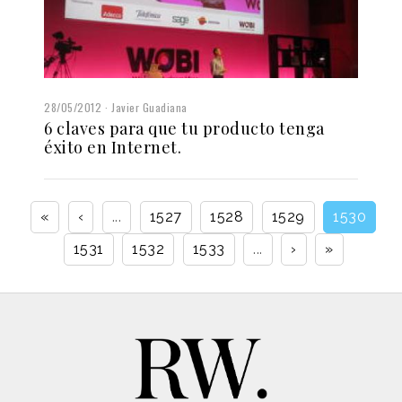
28/05/2012
Javier Guadiana
6 claves para que tu producto tenga
éxito en Internet.
«
‹
...
1527
1528
1529
1530
1531
1532
1533
...
›
»