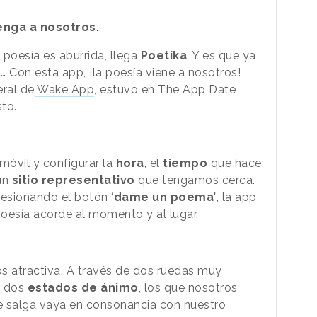
venga a nosotros.
 poesía es aburrida, llega
Poetika
. Y es que ya
 Con esta app, ¡la poesía viene a nosotros!
eral de
Wake App
, estuvo en The App Date
to.
móvil y configurar la
hora
, el
tiempo
que hace,
ún
sitio representativo
que tengamos cerca.
resionando el botón ‘
dame un poema’
, la app
esía acorde al momento y al lugar.
 atractiva. A través de dos ruedas muy
r dos
estados de ánimo
, los que nosotros
e salga vaya en consonancia con nuestro