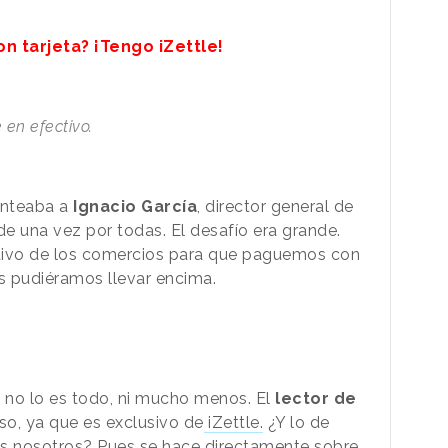
 tarjeta? ¡Tengo iZettle!
 en efectivo.
anteaba a
Ignacio García
, director general de
de una vez por todas. El desafío era grande.
sitivo de los comercios para que paguemos con
dos pudiéramos llevar encima.
ro no lo es todo, ni mucho menos. El
lector de
o, ya que es exclusivo de
iZettle.
¿Y lo de
s nosotros? Pues se hace directamente sobre