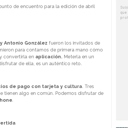
punto de encuentro para la edición de abril
Sus
que
pro
a y Antonio González
fueron los invitados de
 Vinieron para contarnos de primera mano cómo
y convertirla en
aplicación.
Meterla en un
frutar de ella, es un auténtico reto.
cios de pago con tarjeta y cultura
. Tres
ue tienen algo en común. Podemos disfrutar de
phone
.
vertida