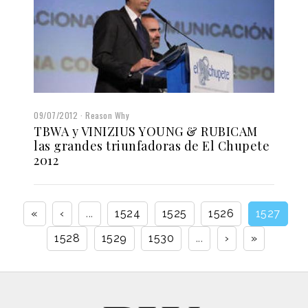
09/07/2012
Reason Why
TBWA y VINIZIUS YOUNG & RUBICAM
las grandes triunfadoras de El Chupete
2012
«
‹
...
1524
1525
1526
1527
1528
1529
1530
...
›
»