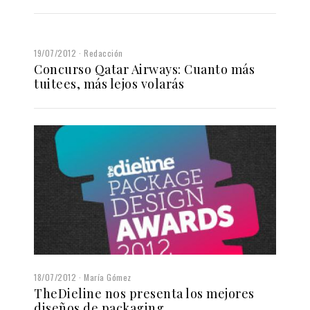
19/07/2012
Redacción
Concurso Qatar Airways: Cuanto más
tuitees, más lejos volarás
18/07/2012
María Gómez
TheDieline nos presenta los mejores
diseños de packaging