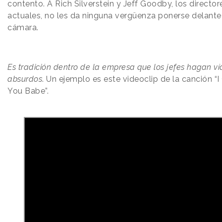
contento. A Rich Silverstein y Jeff Goodby, los director
actuales, no les da ninguna vergüenza ponerse delante
cámara.
Es tradición dentro de la empresa que los jefes hagan v
absurdos
. Un ejemplo es este videoclip de la canción “I
You Babe”.