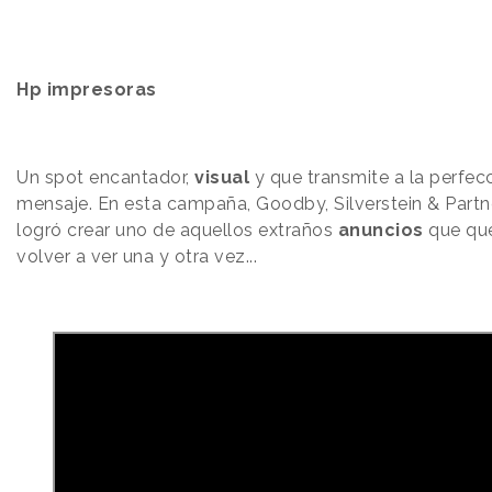
Hp impresoras
Un spot encantador,
visual
y que transmite a la perfecc
mensaje. En esta campaña, Goodby, Silverstein & Partn
logró crear uno de aquellos extraños
anuncios
que qu
volver a ver una y otra vez...