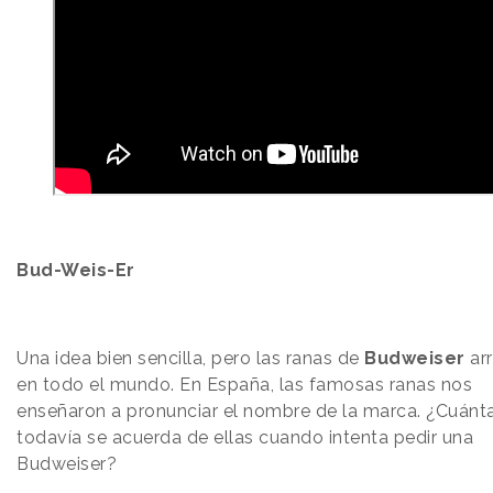
Bud-Weis-Er
Una idea bien sencilla, pero las ranas de
Budweiser
ar
en todo el mundo. En España, las famosas ranas nos
enseñaron a pronunciar el nombre de la marca. ¿Cuánt
todavía se acuerda de ellas cuando intenta pedir una
Budweiser?