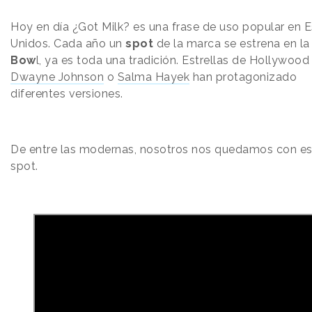
Hoy en día ¿Got Milk? es una frase de uso popular en 
Unidos. Cada año un
spot
de la marca se estrena en l
Bow
l, ya es toda una tradición. Estrellas de Hollywoo
Dwayne Johnson
o
Salma Hayek
han protagonizado
diferentes versiones.
De entre las modernas, nosotros nos quedamos con es
spot.