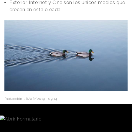
Exterior, Internet y Cine son los únicos medios que
crecen en esta oleada
Redacción
26/06/2019 · 09:14
La AIMC ha dado a conocer todos los datos de la
Segunda Ola del
EGM de 2019
, un informe que
resume el
Estudio General de Medios
y describe
el panorama español en cuanto a audiencias.