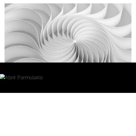
Redacción
19/01/2022 · 10:47
El customer jorney es un concepto esencial en
marketing
. Comprender el viaje del consumidor
desde que conoce nuestra marca o producto hasta
que decide adquirirlo o utilizarlo resulta fundamental
para poder diseñar y mejorar el proceso. La
optimización de esta experiencia
redundará