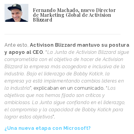
Fernando Machado, nuevo Director
de Marketing Global de Activision
Blizzard
Ante esto,
Activison Blizzard mantuvo su postura
y apoyo al CEO
. “
La Junta de Activision Blizzard sigue
comprometida con el objetivo de hacer de Activision
Blizzard la empresa más acogedora e inclusiva de la
industria. Bajo el liderazgo de Bobby Kotick, la
empresa ya está implementando cambios líderes en
la industria
”, explicaban en un comunicado. “
Los
objetivos que nos hemos fijado son críticos y
ambiciosos. La Junta sigue confiando en el liderazgo,
el compromiso y la capacidad de Bobby Kotick para
lograr estos objetivos
”.
¿Una nueva etapa con Microsoft?