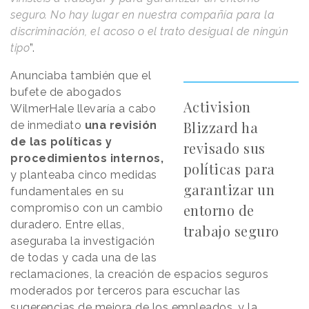
seguro. No hay lugar en nuestra compañía para la
discriminación, el acoso o el trato desigual de ningún
tipo
”.
Anunciaba también que el
bufete de abogados
Activision
WilmerHale llevaría a cabo
Blizzard ha
de inmediato
una revisión
de las políticas y
revisado sus
procedimientos internos,
políticas para
y planteaba cinco medidas
garantizar un
fundamentales en su
entorno de
compromiso con un cambio
duradero. Entre ellas,
trabajo seguro
aseguraba la investigación
de todas y cada una de las
reclamaciones, la creación de espacios seguros
moderados por terceros para escuchar las
sugerencias de mejora de los empleados, y la