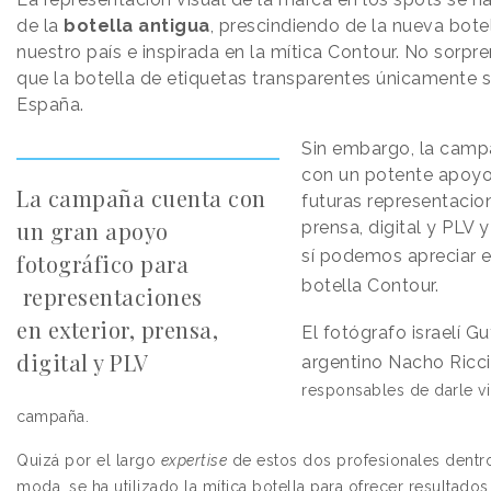
de la
botella antigua
, prescindiendo de la nueva bote
nuestro país e inspirada en la mítica Contour. No sorpr
que la botella de etiquetas transparentes únicamente s
España.
Sin embargo, la camp
con un potente apoyo
La campaña cuenta con
futuras representacion
un gran apoyo
prensa, digital y PLV 
sí
podemos apreciar el
fotográfico para
botella Contour.
representaciones
en exterior, prensa,
El fotógrafo israelí G
digital y PLV
argentino Nacho Ricc
responsables de darle vid
campaña.
Quizá por el largo
expertise
de estos dos profesionales
dentr
moda,
se ha utilizado la mítica botella para ofrecer resultado