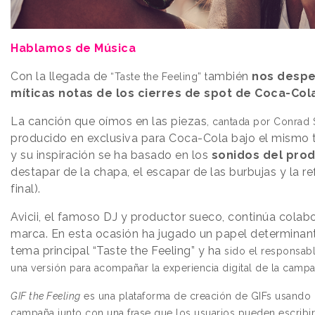
Hablamos de Música
Con la llegada de
ambién
nos despe
“Taste the Feeling” t
míticas notas de los cierres de spot de Coca-Col
La canción
que oímos en las piezas
, cantada por
Conrad 
producido en exclusiva para Coca-Cola bajo el mismo 
y su inspiración se ha basado en los
sonidos del pro
destapar de la chapa, el escapar de las burbujas y la r
final).
Avicii, el famoso DJ y productor sueco, continúa colab
marca. En esta ocasión ha jugado un papel determinant
tema principal “Taste the Feeling” y ha
sido el responsab
una versión para acompañar la experiencia digital de la camp
GIF
the F
eeling
es una plataforma de creación de GIFs usando
campaña junto con una frase que los usuarios pueden escribi