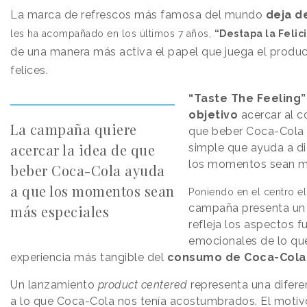
La marca de refrescos más famosa del mundo
deja d
les ha acompañado en los últimos 7 años,
“D
estapa
la F
elic
de una manera más activa el papel que juega el prod
felices.
“Taste The Feeling”
objetivo
acercar al c
La campaña quiere
que beber Coca-Cola 
acercar la idea de que
simple que ayuda a di
los momentos sean m
beber Coca-Cola ayuda
a que los momentos sean
P
oniendo en el centro
el
campaña presenta un 
más especiales
refleja
los aspectos fu
emocionales de lo qu
experiencia más tangible del
consumo de Coca-Cola
Un lanzamiento
product centered
representa una difere
a lo que Coca-Cola nos tenía acostumbrados. El motiv