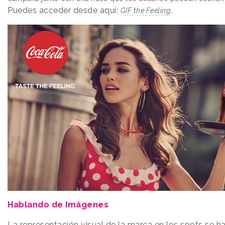
Puedes acceder desde aquí:
.
GIF
the F
eeling
Hablando de Imágenes
La representación visual de la marca en los spots se ha