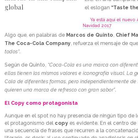
global
el eslogan
“Taste th
Ya está aquí el nuevo
Navidad 2017
Algo que, en palabras de
Marcos de Quinto
,
Chief Ma
The Coca-Cola Company
, refuerza el mensaje de qu
todos”
.
Según de Quinto,
“Coca-Cola es una marca con diferent
ellas tienen los mismos valores e iconografía visual. La 
Cola de diferentes formas, pero independientemente de 
quieren una marca de refresco con gran sabor”
.
El Copy como protagonista
Aunque en el spot no hay presencia de ningún tipo de lo
el protagonismo del
copy
es evidente. En el centro de
una secuencia de frases que recurren a la
concatenació
literario, es decir: al uso continuado de anadiplosis en e