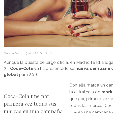
Natalia Marin
19/01/2016 · 12:42
Aunque la
puesta de largo oficial en Madrid
tendrá luga
21,
Coca-Cola
ya ha presentado su
nueva campaña d
global
para 2016.
Con ella marca un cam
la estrategia de
mark
Coca-Cola une por
que por, primera vez en
primera vez todas sus
todas las marcas Co
marcas en una campaña
en una campaña c
Life)