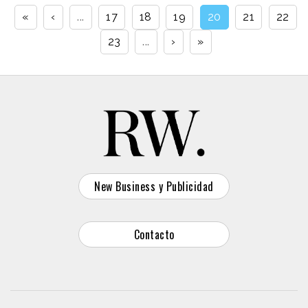
«
‹
...
17
18
19
20
21
22
23
...
›
»
New Business y Publicidad
Contacto