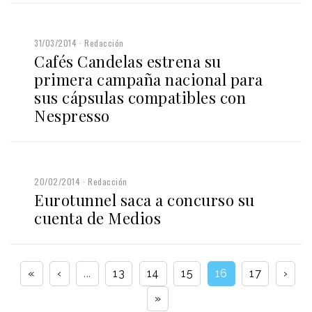
31/03/2014
Redacción
Cafés Candelas estrena su
primera campaña nacional para
sus cápsulas compatibles con
Nespresso
20/02/2014
Redacción
Eurotunnel saca a concurso su
cuenta de Medios
«
‹
...
13
14
15
16
17
›
»