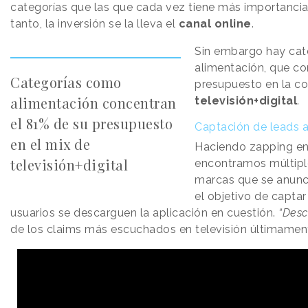
categorías que las que cada vez tiene más importanci
tanto, la inversión se la lleva el
canal online
.
Sin embargo hay cat
alimentación, que co
Categorías como
presupuesto en la c
alimentación concentran
televisión+digital
.
el 81% de su presupuesto
Captación de leads a 
en el mix de
Haciendo zapping e
televisión+digital
encontramos múltipl
marcas que se anunc
el objetivo de captar
usuarios se descarguen la aplicación en cuestión.
“Desc
de los claims más escuchados en televisión últimamen