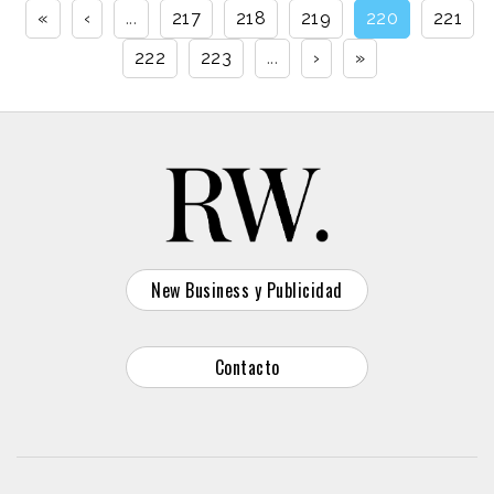
«
‹
...
217
218
219
220
221
222
223
...
›
»
New Business y Publicidad
Contacto