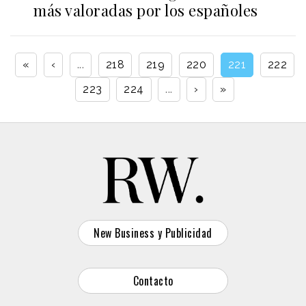
más valoradas por los españoles
«
‹
...
218
219
220
221
222
223
224
...
›
»
New Business y Publicidad
Contacto