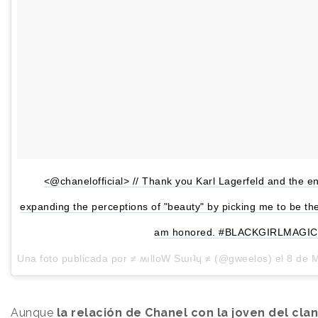
<@chanelofficial> // Thank you Karl Lagerfeld and the en
expanding the perceptions of "beauty" by picking me to be t
am honored. #BLACKGIRLMAGIC
Una foto publicada por ≠ ʍılloW Sɯıʇɥ ≠ (@gweelos) el
8 de M
Aunque
la relación de Chanel con la joven del cla