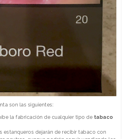
nta son las siguientes:
íbe la fabricación de cualquier tipo de
tabaco
os estanqueros dejarán de recibir tabaco con