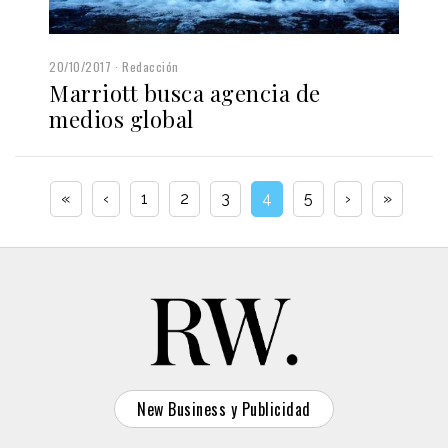
20/10/2017
Redacción
Marriott busca agencia de
medios global
«
‹
1
2
3
4
5
›
»
New Business y Publicidad