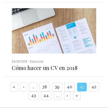
04/06/2018
Redacción
Cómo hacer un CV en 2018
«
‹
...
38
39
40
41
42
43
44
...
›
»