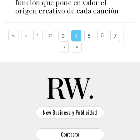
función que pone en valor el
origen creativo de cada canción
«
‹
1
2
3
4
5
6
7
...
›
»
New Business y Publicidad
Contacto