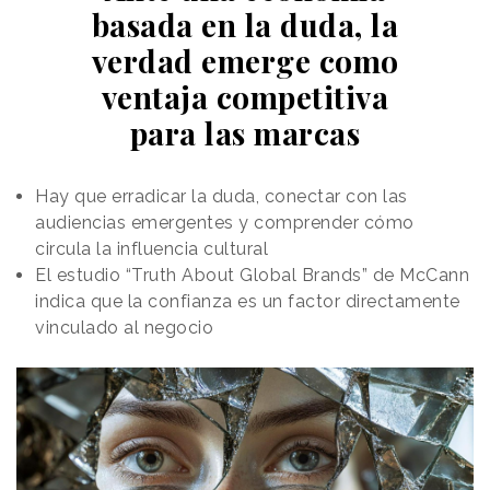
gigante siendo esculpido por una artista
basada en la duda, la
descendiendo en rápel; o un tren saliendo de un
verdad emerge como
túnel en una pared de ladrillo. Algunas de las piezas
se proyectan en pantallas digitales, y presentan una
ventaja competitiva
creatividad adaptable según la luz natural.
para las marcas
Hay que erradicar la duda, conectar con las
audiencias emergentes y comprender cómo
circula la influencia cultural
El estudio “Truth About Global Brands” de McCann
indica que la confianza es un factor directamente
vinculado al negocio
Ver esta publicación en Instagram