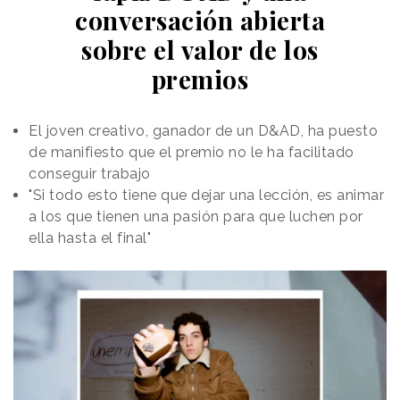
directamente con el posicionamiento
“Cold As The
conversación abierta
Rockies”
y con uno de los códigos de packaging
sobre el valor de los
más característicos de la marca: las montañas de
sus latas, que se vuelven azules cuando la cerveza
premios
alcanza la temperatura adecuada para consumirse.
El frío como activo visual de marca
El joven creativo, ganador de un D&AD, ha puesto
La campaña traduce ese código físico del envase a
de manifiesto que el premio no le ha facilitado
las gráficas, y es que la cámara infrarroja permite
conseguir trabajo
que el beneficio de producto se perciba de forma
"Si todo esto tiene que dejar una lección, es animar
inmediata: el entorno aparece caliente, saturado de
a los que tienen una pasión para que luchen por
tonos rojos, naranjas y amarillos, mientras que
el
ella hasta el final"
envase se mantiene azul
, asociado al frío y a la
idea de refresco.