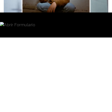
Redacción
02/06/2026 · 07:55
Agréganos como fuente preferida en Google
En 2025 ganó un lápiz de madera en la categoría
New Blood, dedicada a estudiantes y creativos
emergentes, en los premios
D&AD.
Pese al
reconocimiento, estuvo meses buscando trabajo, sin
encontrarlo. Su esperanza era escribir más anuncios,
pero resulta que ese lápiz
no escribía.
Así que decidió
crear una campaña en la que daba un nuevo uso al
utensilio para denunciar la situación y abrir una
conversación en el sector. Ahora tiene un trabajo en
creatividad
y estrategia y ha ganado un nuevo