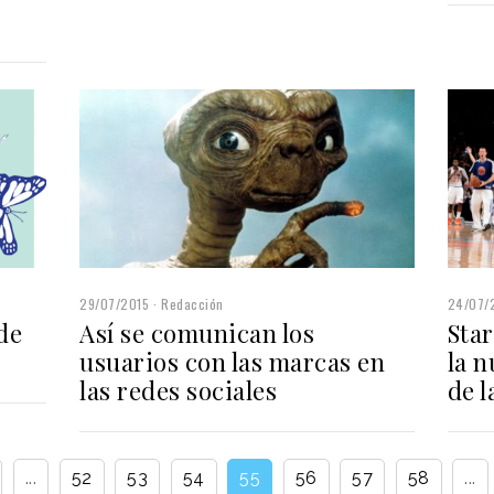
29/07/2015
Redacción
24/07/
de
Así se comunican los
Sta
usuarios con las marcas en
la 
las redes sociales
de 
...
52
53
54
55
56
57
58
...