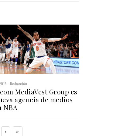
2015
Redacción
rcom MediaVest Group es
nueva agencia de medios
la NBA
›
»