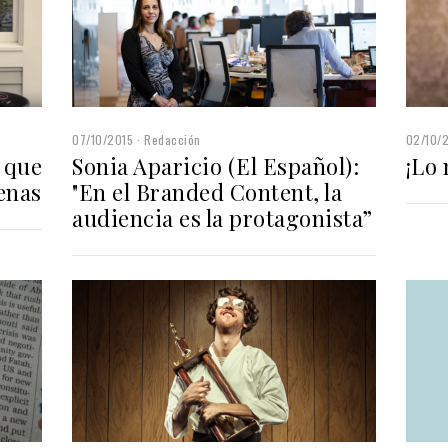
07/10/2015
Redacción
02/10/
 que
Sonia Aparicio (El Español):
¡Lo 
enas
"En el Branded Content, la
audiencia es la protagonista”