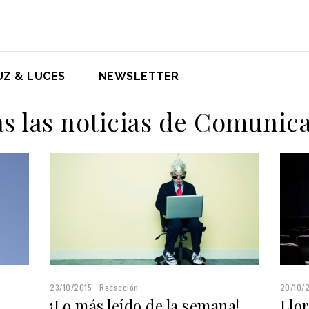
UZ & LUCES
NEWSLETTER
s las noticias de Comunic
23/10/2015
Redacción
20/10/
¡Lo más leído de la semana!
Llo