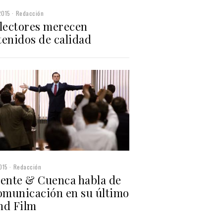
2015
Redacción
 lectores merecen
tenidos de calidad
015
Redacción
rente & Cuenca habla de
comunicación en su último
nd Film