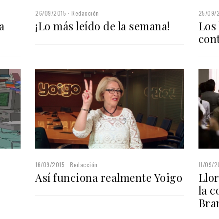
26/09/2015
Redacción
25/09/
a
¡Lo más leído de la semana!
Los
con
16/09/2015
Redacción
11/09/2
Así funciona realmente Yoigo
Llo
la 
Bra