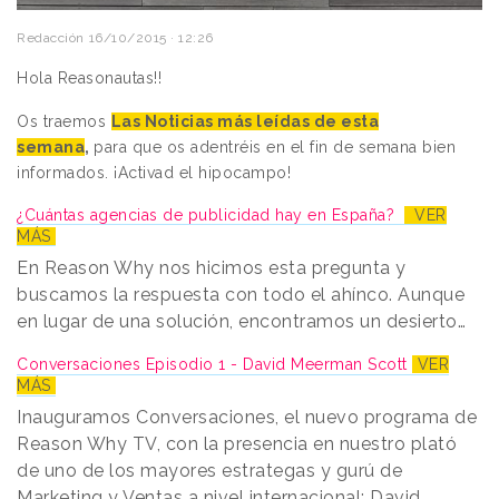
Redacción
16/10/2015 · 12:26
Hola Reasonautas!!
Os traemos
Las Noticias más leídas de esta
semana
,
para que os adentréis en el fin de semana bien
informados. ¡Activad el hipocampo!
¿Cuántas agencias de publicidad hay en España?
VER
MÁS
En Reason Why nos hicimos esta pregunta y
buscamos la respuesta con todo el ahínco. Aunque
en lugar de una solución, encontramos un desierto…
Conversaciones Episodio 1 - David Meerman Scott
VER
MÁS
Inauguramos Conversaciones, el nuevo programa de
Reason Why TV, con la presencia en nuestro plató
de uno de los mayores estrategas y gurú de
Marketing y Ventas a nivel internacional: David