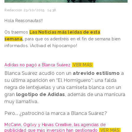
Redacción
23/10/2015 · 14:38
Hola Reasonautas!!
Os traemos
Las Noticias más leídas de esta
semana
,
para que os adentréis en el fin de semana bien
informados. ¡Activad el hipocampo!
Adidas no pagó a Blanca Suárez
VER MÁS
Blanca Suárez acudió con un
atrevido estilismo
a
su última aparición en “El Hormiguero”: una falda
negra de lentejuelas y una camiseta blanca con un
gran
logotipo de Adidas
, además de una manicura
muy llamativa.
Pero... ¿patrocinó la marca a Blanca Suárez?
McCann, Ogilvy y Havas Creative, las agencias de
publicidad que más inversión han gestionado
VER MÁS