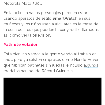
Motorola Moto 360...
En la película varios personajes parecen estar
usando aparatos de estilo
SmartWatch
en sus
muñecas y los niños usan auriculares en la mesa de
la cena con los que pueden hacer y recibir llamadas,
así como ver la televisión.
Patinete volador
Está bien, no vemos a la gente yendo al trabajo en
uno... pero ya existen empresas como Hendo Hover
que fabrican patinetes sin ruedas, e incluso
algunos
modelos han batido Récord Guinness
.