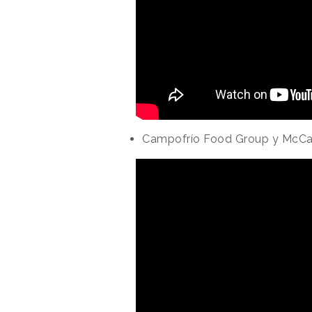
Campofrío Food Group y McC