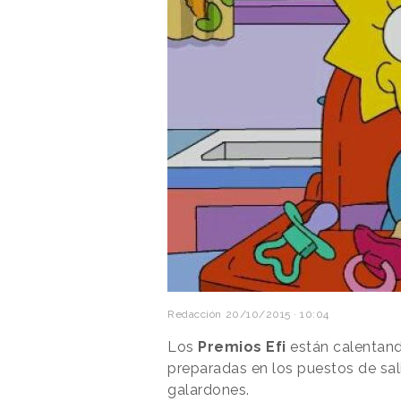
Redacción
20/10/2015 · 10:04
Los
Premios Efi
están calentando
preparadas en los puestos de sal
galardones.