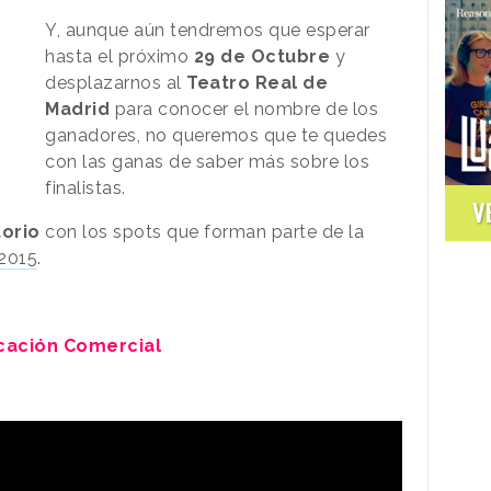
Y, aunque aún tendremos que esperar
hasta el próximo
29 de Octubre
y
desplazarnos al
Teatro Real de
Madrid
para conocer el nombre de los
ganadores, no queremos que te quedes
con las ganas de saber más sobre los
finalistas.
V
torio
con los spots que forman parte de la
 2015
.
cación Comercial