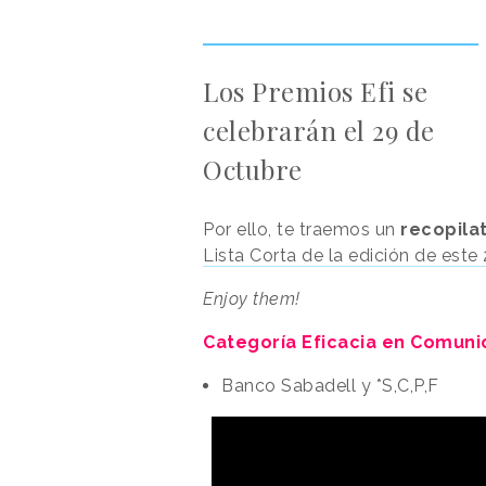
Los Premios Efi se
celebrarán el 29 de
Octubre
Por ello, te traemos un
recopila
Lista Corta de la edición de este
Enjoy them!
Categoría Eficacia en Comuni
Banco Sabadell y *S,C,P,F