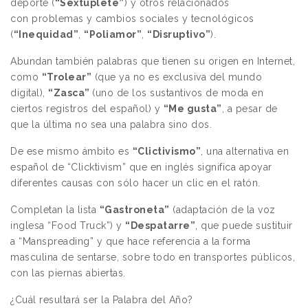
deporte (
“Sextuplete”
) y otros relacionados
con problemas y cambios sociales y tecnológicos
(
“Inequidad”
,
“Poliamor”
,
“Disruptivo”
).
Abundan también palabras que tienen su origen en Internet,
como
“Trolear”
(que ya no es exclusiva del mundo
digital),
“Zasca”
(uno de los sustantivos de moda en
ciertos registros del español) y
“Me gusta”
, a pesar de
que la última no sea una palabra sino dos.
De ese mismo ámbito es
“Clictivismo”
, una alternativa en
español de “Clicktivism” que en inglés significa apoyar
diferentes causas con sólo hacer un clic en el ratón.
Completan la lista
“Gastroneta”
(adaptación de la voz
inglesa “Food Truck”) y
“Despatarre”
, que puede sustituir
a “Manspreading” y que hace referencia a la forma
masculina de sentarse, sobre todo en transportes públicos,
con las piernas abiertas.
¿Cuál resultará ser la Palabra del Año?