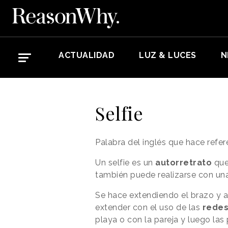
ACTUALIDAD
LUZ & LUCES
N
Selfie
Palabra del inglés que hace refer
Un selfie es un
autorretrato
que
también puede realizarse con un
Se hace extendiendo el brazo y 
extender con el uso de las
redes
playa o con la pareja y luego las 