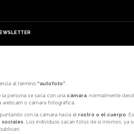
EWSLETTER
encia al término
“autofoto”
.
 la persona se saca con una
cámara
, normalmente des
a webcam o cámara fotográfica.
apuntando con la cámara hacia el
rostro o el cuerpo
. E
 sociales
. Los individuos sacan fotos de sí mismos, ya s
publican.