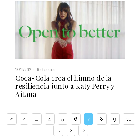
18/11/2020
Redacción
Coca-Cola crea el himno de la
resiliencia junto a Katy Perry y
Aitana
«
‹
...
4
5
6
7
8
9
10
...
›
»