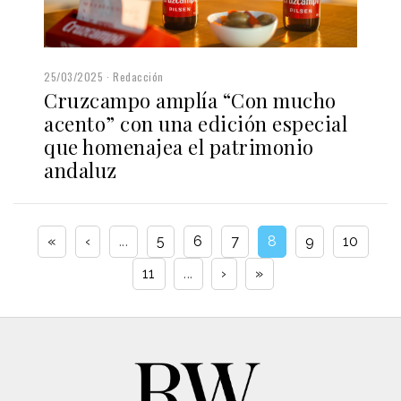
25/03/2025
Redacción
Cruzcampo amplía “Con mucho
acento” con una edición especial
que homenajea el patrimonio
andaluz
«
‹
...
5
6
7
8
9
10
11
...
›
»