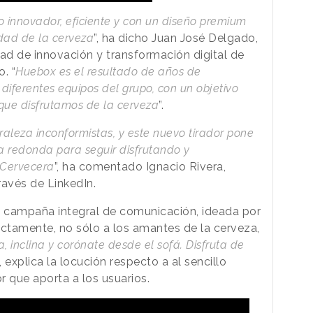
o innovador, eficiente y con un diseño premium
idad de la cerveza
”, ha dicho Juan José Delgado,
dad de innovación y transformación digital de
. “
Huebox es el resultado de años de
 diferentes equipos del grupo, con un objetivo
 que disfrutamos de la cerveza
”.
raleza inconformistas, y este nuevo tirador pone
a redonda para seguir disfrutando y
 Cervecera
”, ha comentado Ignacio Rivera,
través de LinkedIn.
 campaña integral de comunicación, ideada por
rectamente, no sólo a los amantes de la cerveza,
a, inclina y corónate desde el sofá. Disfruta de
”, explica la locución respecto a al sencillo
or que aporta a los usuarios.