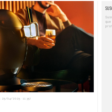
SUS
Sus
que
pro
 25/04/2025 · 11:35)