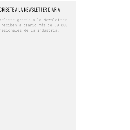
CRÍBETE A LA NEWSLETTER DIARIA
críbete gratis a la Newsletter
 reciben a diario más de 50.000
fesionales de la industria.