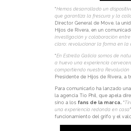
“
Hemos desarrollado un dispositiv
que garantiza la frescura y la cal
Director General de Move. la uni
Hijos de Rivera, en un comunicado
investigación y colaboración entre
claro: revolucionar la forma en la
“
En Estrella Galicia somos de natu
a huevo una experiencia cervecer
compartiendo nuestra Revolución
Presidente de Hijos de Rivera, a 
Para comunicarlo ha lanzado una
la agencia Tío Phil, que apela di
sino a los
fans de la marca.
“
Tir
una experiencia redonda en casa
funcionamiento del grifo y el val