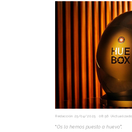
Redacción
25/04/2025 · 08:56
(Actualizado:
“
Os lo hemos puesto a huevo
”.