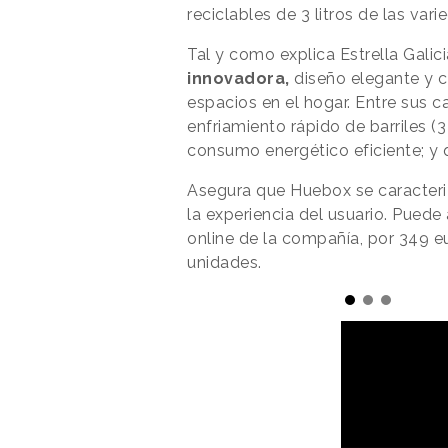
reciclables de 3 litros de las var
Tal y como explica Estrella Galici
innovadora,
diseño elegante y c
espacios en el hogar. Entre sus c
enfriamiento rápido de barriles (3
consumo energético eficiente; y q
Asegura que Huebox se caracteriz
la experiencia del usuario. Puede 
online de la compañía, por 349 e
unidades.