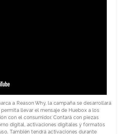
marca a
Reason
.
Why
, la campaña se desarrollará
 permita llevar el mensaje de Huebox a los
ión con el consumidor. Contará con piezas
rno digital, activaciones digitales y formatos
 uso. También tendrá activaciones durante