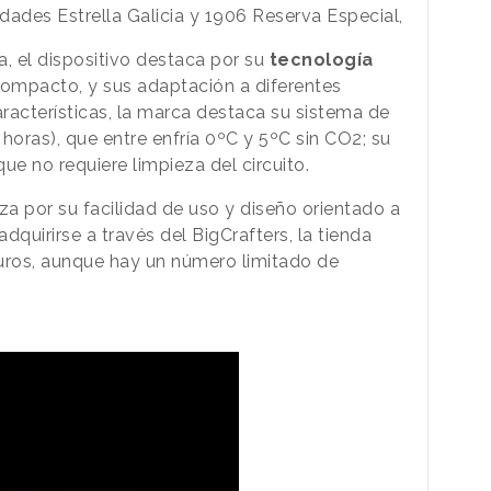
iedades Estrella Galicia y 1906 Reserva Especial,
a, el dispositivo destaca por su
tecnología
ompacto, y sus adaptación a diferentes
aracterísticas, la marca destaca su sistema de
 horas), que entre enfría 0ºC y 5ºC sin CO2; su
ue no requiere limpieza del circuito.
a por su facilidad de uso y diseño orientado a
adquirirse a través del BigCrafters, la tienda
uros, aunque hay un número limitado de