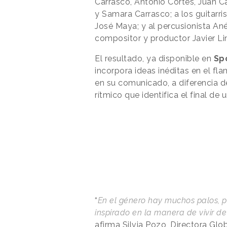
Carrasco, Antonio Cortés, Juan 
y Samara Carrasco; a los guitarri
José Maya; y al percusionista Ané
compositor y productor Javier L
El resultado, ya disponible en
Spo
incorpora ideas inéditas en el f
en su comunicado, a diferencia de
rítmico que identifica el final de 
“
En el género hay muchos palos, 
inspirado en la manera de vivir de
afirma Silvia Pozo, Directora Gl