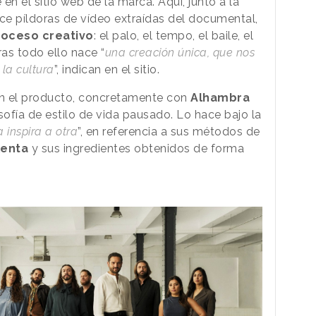
en el sitio web de la marca. Aquí, junto a la
e píldoras de vídeo extraídas del documental,
roceso creativo
: el palo, el tempo, el baile, el
ras todo ello nace “
una creación única, que nos
a la cultura
”, indican en el sitio.
on el producto, concretamente con
Alhambra
losofía de estilo de vida pausado. Lo hace bajo la
 inspira a otra
”, en referencia a sus métodos de
lenta
y sus ingredientes obtenidos de forma