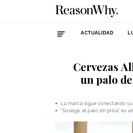
ACTUALIDAD
L
Cervezas Al
un palo d
La marca sigue conectando su f
“Sosegá, el palo sin prisa” es 