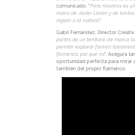
comunicado. “
Para nosotros es un 
mano de Javier Limón y de tantos
regalo a la cultura
".
Gabri Fernández, Director Creativ
partes de un territorio de marca 
permitir explorar formas totalment
flamenco, por qué no
". Asegura t
oportunidad perfecta para mirar
también del propio flamenco.