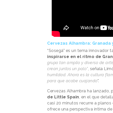
Cervezas Alhambra: Granada y
“Sosegá" es un tema innovador t
inspirarse en el ritmo de Gra
grupo tan amplio y diverso de arti
crean juntos un palo”
, señala Limó
humildad. Ahora es la cultura fla
para que acabe cuajando
".
Cervezas Alhambra ha lanzado, p
de Little Spain
, en el que detal
casi 20 minutos recurre a planos
ofrece una perspectiva íntima de l