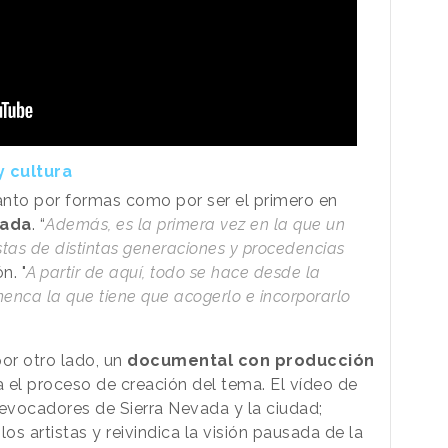
 cultura
anto por formas como por ser el primero en
nada
. “
Además, es la primera vez en la que un
stas de distintas generaciones y procedencias
n. "
A partir de aquí, todo se hace desde la
menca la que tiene que acogerlo e incorporarlo
or otro lado, un
documental con producción
la el proceso de creación del tema. El vídeo de
 evocadores de Sierra Nevada y la ciudad;
os artistas y reivindica la visión pausada de la