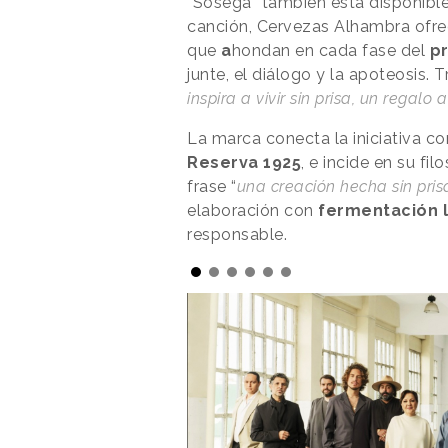
“Sosegá” también está disponible 
canción, Cervezas Alhambra ofrec
que
a
hondan en cada fase del
p
junte, el diálogo y la apoteosis. T
inspira a vivir sin prisa, un regalo 
La marca conecta la iniciativa c
Reserva 1925
, e incide en su fi
frase “
una creación hecha sin prisa
elaboración con
fermentación 
responsable.