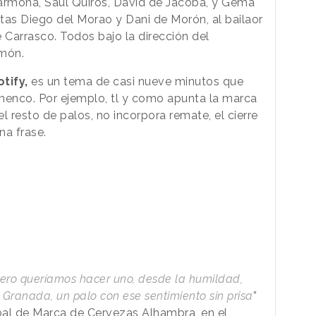
Carmona, Saúl Quirós, David de Jacoba, y Gema
stas Diego del Morao y Dani de Morón, al bailaor
 Carrasco. Todos bajo la dirección del
imón.
tify,
es un tema de casi nueve minutos que
lamenco. Por ejemplo, tl y como apunta la marca
l resto de palos, no incorpora remate, el cierre
una frase.
pero queríamos hacer uno, desde la humildad,
 Granada, un palo con ese sentimiento sin prisa
”
obal de Marca de Cervezas Alhambra, en el