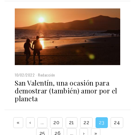
10/02/2022
Redacción
San Valentín, una ocasión para
demostrar (también) amor por el
planeta
«
‹
...
20
21
22
23
24
25
26
...
›
»