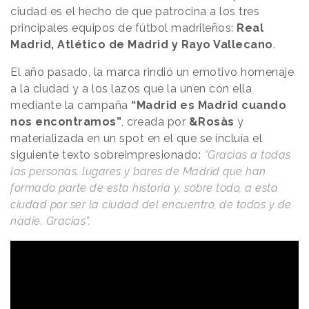
ciudad es el hecho de que patrocina a los tres
principales equipos de fútbol madrileños:
Real
Madrid, Atlético de Madrid y Rayo Vallecano
.
El año pasado, la marca rindió un emotivo homenaje
a la ciudad y a los lazos que la unen con ella
mediante la campaña
“Madrid es Madrid cuando
nos encontramos”
, creada por
&Rosàs
y
materializada en un spot en el que se incluía el
siguiente texto sobreimpresionado:
“Gracias a todas
las personas, lugares y bares de Madrid que han
formado parte de esta historia y, sobre todo, a esta
ciudad por ser la ciudad del encuentro, de todos y de
nadie. Gracias”.