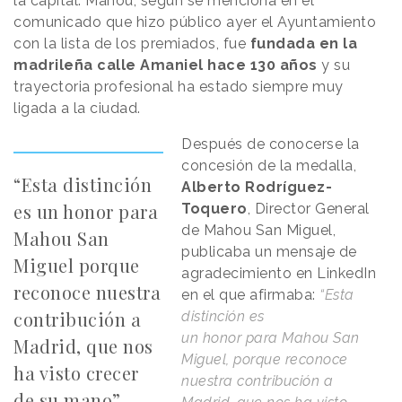
la capital. Mahou, según se menciona en el
comunicado que hizo público ayer el Ayuntamiento
con la lista de los premiados, fue
fundada en la
madrileña calle Amaniel hace 130 años
y su
trayectoria profesional ha estado siempre muy
ligada a la ciudad.
Después de conocerse la
concesión de la medalla,
“Esta distinción
Alberto Rodríguez-
es un honor para
Toquero
, Director General
de Mahou San Miguel,
Mahou San
publicaba un mensaje de
Miguel porque
agradecimiento en LinkedIn
reconoce nuestra
en el que afirmaba:
“Esta
contribución a
distinción es
un honor para Mahou San
Madrid, que nos
Miguel, porque reconoce
ha visto crecer
nuestra contribución a
de su mano”