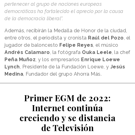
pertenecer al grupo de naciones europeas
democráticas ha fortalecido el aprecio por la causa
de la democracia liberal”.
Además, recibirán la Medalla de Honor de la ciudad,
entre otros, el periodista y cronista
Raúl del Pozo
, el
jugador de baloncesto
Felipe Reyes
, el músico
Andrés Calamaro
, la fotógrafa
Ouka Leele
, la chef
Peña Muñoz
, y los empresarios
Enrique Loewe
Lynch
, Presidente de la Fundación Loewe, y
Jesús
Medina
, Fundador del grupo Ahorra Más.
Primer EGM de 2022:
Internet continúa
creciendo y se distancia
de Televisión