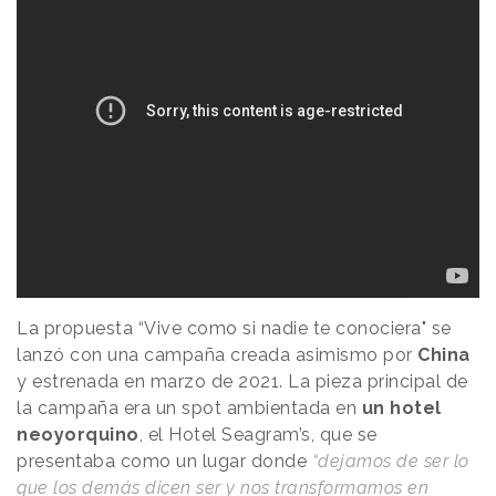
La propuesta “Vive como si nadie te conociera" se
lanzó con una campaña creada asimismo por
China
y estrenada en marzo de 2021. La pieza principal de
la campaña era un spot ambientada en
un hotel
neoyorquino
, el Hotel Seagram’s, que se
presentaba como un lugar donde
“dejamos de ser lo
que los demás dicen ser y nos transformamos en