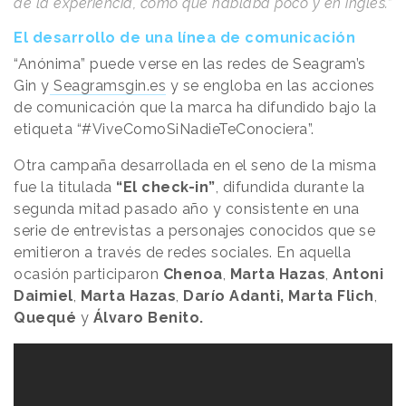
de la experiencia, como que hablaba poco y en inglés.”
El desarrollo de una línea de comunicación
“Anónima” puede verse en las redes de Seagram’s
Gin y
Seagramsgin.es
y se engloba en las acciones
de comunicación que la marca ha difundido bajo la
etiqueta “#ViveComoSiNadieTeConociera”.
Otra campaña desarrollada en el seno de la misma
fue la titulada
“El check-in”
, difundida durante la
segunda mitad pasado año y consistente en una
serie de entrevistas a personajes conocidos que se
emitieron a través de redes sociales. En aquella
ocasión participaron
Chenoa
,
Marta Hazas
,
Antoni
Daimiel
,
Marta Hazas
,
Darío Adanti,
Marta Flich
,
Quequé
y
Álvaro Benito.