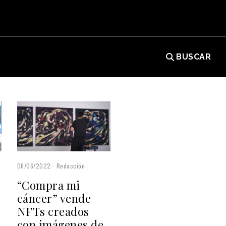
BUSCAR
06/06/2022
Redacción
“Compra mi
cáncer” vende
NFTs creados
con imágenes de