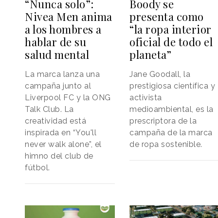
“Nunca solo”:
Boody se
Nivea Men anima
presenta como
a los hombres a
“la ropa interior
hablar de su
oficial de todo el
salud mental
planeta”
La marca lanza una
Jane Goodall, la
campaña junto al
prestigiosa científica y
Liverpool FC y la ONG
activista
Talk Club. La
medioambiental, es la
creatividad está
prescriptora de la
inspirada en “You'll
campaña de la marca
never walk alone”, el
de ropa sostenible.
himno del club de
fútbol.