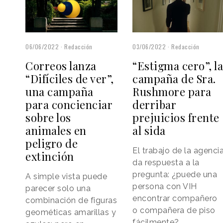
06/06/2022
Redacción
03/06/2022
Redacción
Correos lanza
“Estigma cero”, l
“Difíciles de ver”,
campaña de Sra.
una campaña
Rushmore para
para concienciar
derribar
sobre los
prejuicios frente
animales en
al sida
peligro de
El trabajo de la agenci
extinción
da respuesta a la
pregunta: ¿puede una
A simple vista puede
persona con VIH
parecer solo una
encontrar compañero
combinación de figuras
o compañera de piso
geométicas amarillas y
fácilmente?