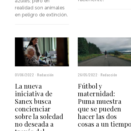
azules; pero en
realidad son animales
en peligro de extinción.
01/06/2022
Redacción
26/05/2022
Redacción
La nueva
Fútbol y
iniciativa de
maternidad:
Sanex busca
Puma muestra
concienciar
que se pueden
sobre la soledad
hacer las dos
no deseada a
cosas a un tiemp