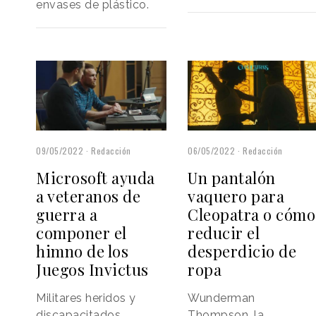
envases de plástico.
09/05/2022
Redacción
06/05/2022
Redacción
Microsoft ayuda
Un pantalón
a veteranos de
vaquero para
guerra a
Cleopatra o cómo
componer el
reducir el
himno de los
desperdicio de
Juegos Invictus
ropa
Militares heridos y
Wunderman
discapacitados
Thompson, la