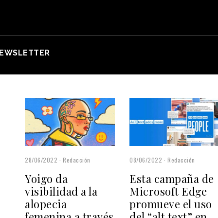
EWSLETTER
28/06/2022
Redacción
08/06/2022
Redacción
Yoigo da
Esta campaña de
visibilidad a la
Microsoft Edge
alopecia
promueve el uso
femenina a través
del “alt text” en