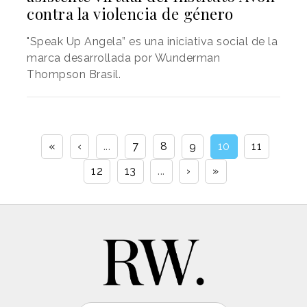
contra la violencia de género
"Speak Up Angela” es una iniciativa social de la
marca desarrollada por Wunderman
Thompson Brasil.
«
‹
...
7
8
9
10
11
12
13
...
›
»