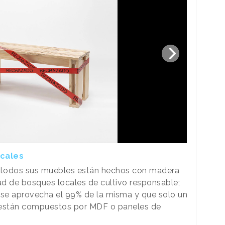
ocales
e todos sus muebles están hechos con madera
d de bosques locales de cultivo responsable;
 se aprovecha el 99% de la misma y que solo un
n están compuestos por MDF o paneles de