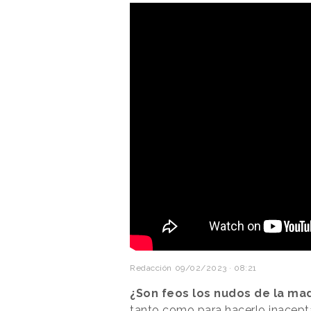
Redacción
09/02/2023 · 08:21
¿Son feos los nudos de la ma
tanto como para hacerlo inacepta