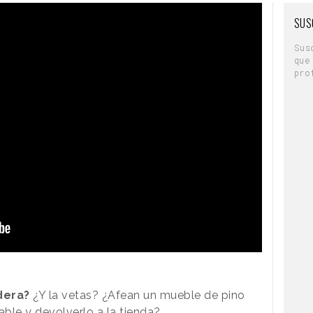
SUS
Sus
que
pro
dera?
¿Y la vetas? ¿Afean un mueble de pino
ble y devolverlo a la tienda?