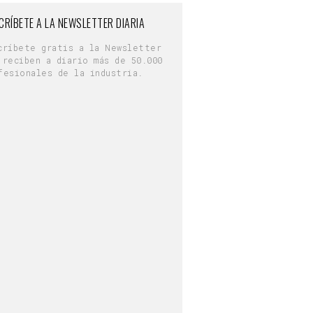
CRÍBETE A LA NEWSLETTER DIARIA
críbete gratis a la Newsletter
 reciben a diario más de 50.000
fesionales de la industria.