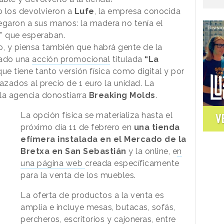
o los devolvieron a
Lufe
, la empresa conocida
garon a sus manos: la madera no tenía el
s” que esperaban.
, y piensa también que habrá gente de la
zado una
acción promocional
titulada
“La
que tiene tanto versión física como digital y por
zados al precio de 1 euro la unidad. La
la agencia donostiarra
Breaking Molds
.
La opción física se materializa hasta el
V
próximo día 11 de febrero en
una tienda
efímera instalada en el Mercado de la
Bretxa en San Sebastián
y la online, e
n
una página web
creada específicamente
para la venta de los muebles.
La oferta de productos a la venta es
amplia e incluye mesas, butacas, sofás,
percheros, escritorios y cajoneras, entre