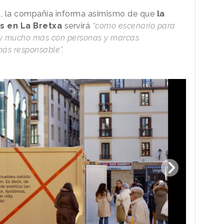
ro, la compañía informa asimismo de que
la
as en La Bretxa
servirá
“como escenario para
a y mucho más con personas y marcas
más responsable”.