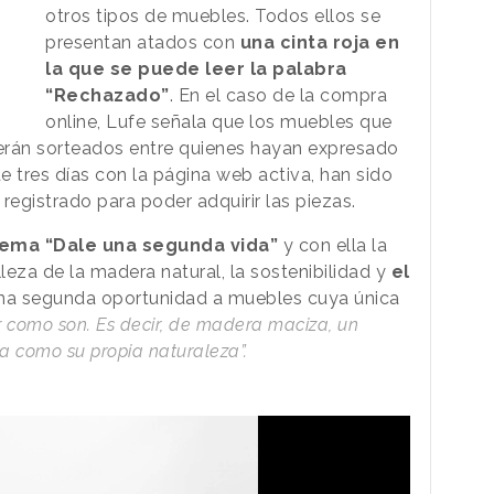
otros tipos de muebles. Todos ellos se
presentan atados con
una cinta roja en
la que se puede leer la palabra
“Rechazado”
. En el caso de la compra
online, Lufe señala que los muebles que
rán sorteados entre quienes hayan expresado
e tres días con la página web activa, han sido
 registrado para poder adquirir las piezas.
lema “Dale una segunda vida”
y con ella la
lleza de la madera natural, la sostenibilidad y
el
 una segunda oportunidad a muebles cuya única
r como son. Es decir, de madera maciza, un
sa como su propia naturaleza”.