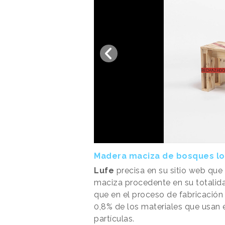
Madera maciza de bosques l
Lufe
precisa en su sitio web qu
maciza procedente en su totalida
que en el proceso de fabricación
0,8% de los materiales que usa
partículas.