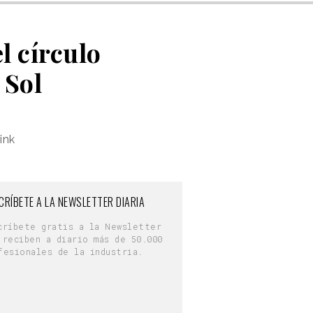
l círculo
 Sol
ink
CRÍBETE A LA NEWSLETTER DIARIA
críbete gratis a la Newsletter
 reciben a diario más de 50.000
fesionales de la industria.