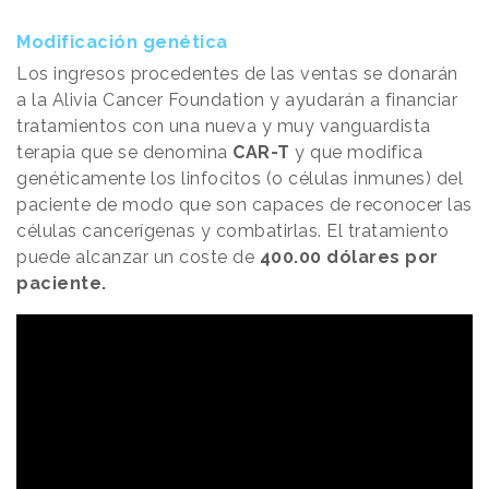
Modificación genética
Los ingresos procedentes de las ventas se donarán
a la Alivia Cancer Foundation y ayudarán a financiar
tratamientos con una nueva y muy vanguardista
terapia que se denomina
CAR-T
y que modifica
genéticamente los linfocitos (o células inmunes) del
paciente de modo que son capaces de reconocer las
células cancerígenas y combatirlas. El tratamiento
puede alcanzar un coste de
400.00 dólares por
paciente.