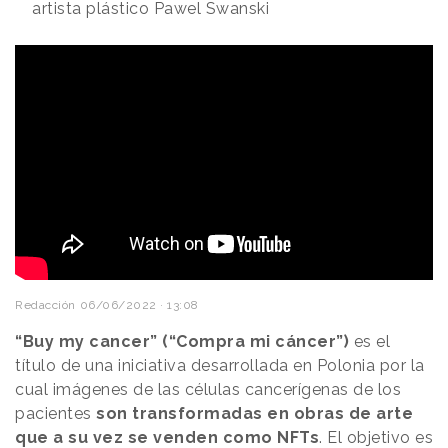
artista plástico Pawel Swanski
Redacción
06/06/2022 · 13:08
“Buy my cancer” (“Compra mi cáncer”)
es el
título de una iniciativa desarrollada en Polonia por la
cual imágenes de las células cancerígenas de los
pacientes
son transformadas en obras de arte
que a su vez se venden como NFTs
. El objetivo es