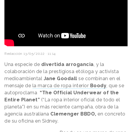
Redacción
13/05/2022 · 11:14
Una especie de
divertida arrogancia
, y la
colaboración de la prestigiosa etóloga y activista
medioambiental
Jane Goodall
se combinan en el
mensaje de
la marca de ropa interior
Boody
, que se
autoproclama
“The Official Underwear of the
Entire Planet”
(“La ropa interior oficial de todo el
planeta”) en su más reciente campaña, obra de la
agencia australiana
Clemenger BBDO,
en concreto
de su oficina en Sidney.