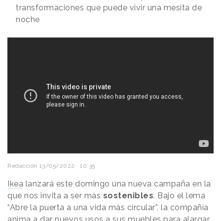
transformaciones que puede vivir una mesita de
noche
Redacción
13/05/2022 · 10:35
Ikea
lanzará este domingo una nueva campaña en la
que nos invita a ser más
sostenibles
. Bajo el lema
“Abre la puerta a una vida más circular”, la compañía
anima a dar nuevos usos a sus muebles para alargar