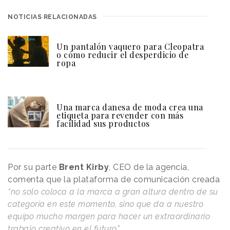
NOTICIAS RELACIONADAS
Un pantalón vaquero para Cleopatra
o cómo reducir el desperdicio de
ropa
Una marca danesa de moda crea una
etiqueta para revender con más
facilidad sus productos
Por su parte
Brent Kirby
, CEO de la agencia,
comenta que la plataforma de comunicación creada
“no solo coloca a la marca a gran altura dentro de su
categoría en este momento, sino que da a nuestro
equipo mucho margen para hacer un extraordinario
trabajo creativo en el futuro".