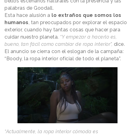
bellos escenarios naturales con la presencia y las
palabras de Goodall.
Esta hace alusión a
lo extraños que somos los
humanos
, tan preocupados por explorar el espacio
exterior, cuando hay tantas cosas que hacer para
cuidar nuestro planeta.
“Y empezar a hacerlo es,
bueno, tan fácil como cambiar de ropa interior”,
dice.
El anuncio se cierra con el eslogan de la campaña:
“Boody, la ropa interior oficial de todo el planeta”.
“Actualmente, la ropa interior cómoda es