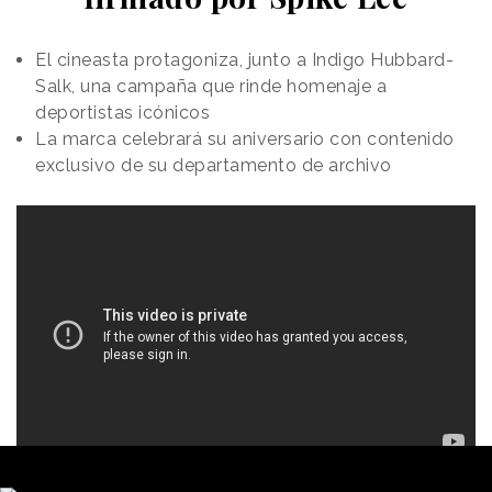
El cineasta protagoniza, junto a Indigo Hubbard-
Salk, una campaña que rinde homenaje a
deportistas icónicos
La marca celebrará su aniversario con contenido
exclusivo de su departamento de archivo
Redacción
17/05/2022 · 09:01