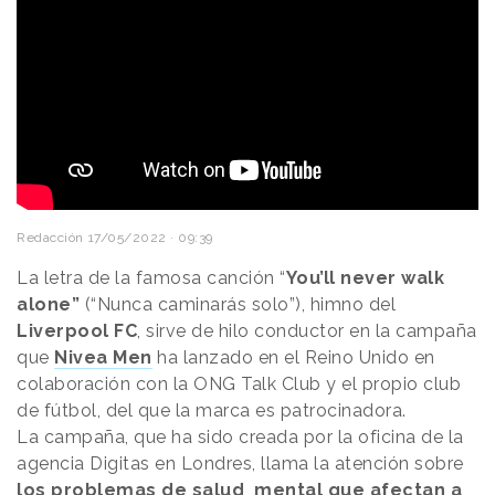
Redacción
17/05/2022 · 09:39
La letra de la famosa canción “
You’ll never walk
alone”
(“Nunca caminarás solo”), himno del
Liverpool FC
, sirve de hilo conductor en la campaña
que
Nivea Men
ha lanzado en el Reino Unido en
colaboración con la ONG Talk Club y el propio club
de fútbol, del que la marca es patrocinadora.
La campaña, que ha sido creada por la oficina de la
agencia Digitas en Londres, llama la atención sobre
los problemas de salud mental
que afectan a