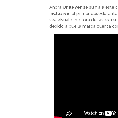
Ahora
Unilever
se suma a este 
Inclusive
, el primer desodorant
sea visual o motora de las extre
debido a que la marca cuenta co