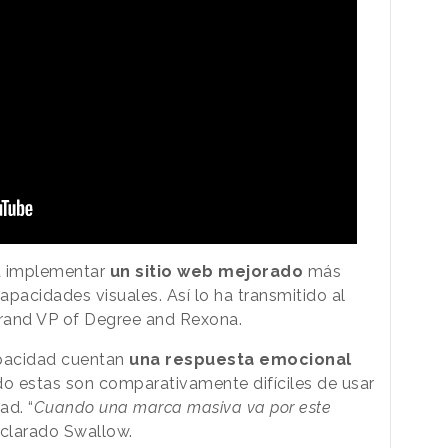
a implementar
un sitio web mejorado
más
pacidades visuales. Así lo ha transmitido al
rand VP of Degree and Rexona.
apacidad cuentan
una respuesta emocional
o estas son comparativamente difíciles de usar
ad. “
Cuando una marca masiva va por este
eclarado Swallow.