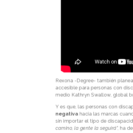
Rexona -Degree- también plane
accesible para personas con disca
medio Kathryn Swallow, global b
Y es que, las personas con disc
negativa
hacia las marcas cuand
sin importar el tipo de discapacid
camino, la gente la seguirá
”, ha d