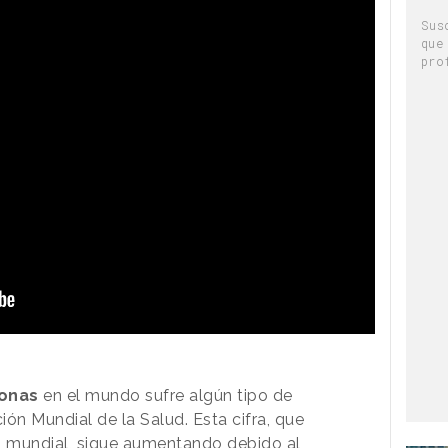
Sus
que
pro
sonas
en el mundo sufre algún tipo de
ón Mundial de la Salud. Esta cifra, que
n mundial, sigue aumentando debido al