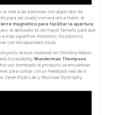
r la vida a las personas con algún tipo de
ho para ser usado con una única mano, el
cierre magnético para facilitar la apertura
 caso, el aplicador es de mayor tamaño para que
 a más superficie. Asimismo, incorpora la
onas con discapacidad visual.
l proyecto estuvo inspirado en Christina Mallon,
and Accessibility
Wunderman Thompson
,
. Una vez terminado el producto se encuentran
nes para contar con un feedback real de si
se, Open Style Lab y Muscular Dystrophy