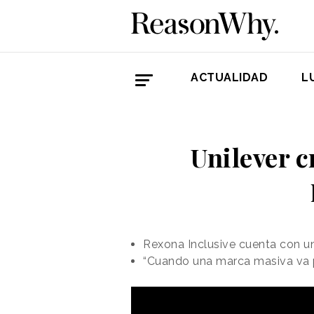
ACTUALIDAD
L
Unilever c
Rexona Inclusive cuenta con u
“Cuando una marca masiva va po