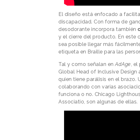
El diseño está enfocado a facilita
discapacidad. Con forma de ganc
desodorante incorpora también
y el cierre del producto. En este
sea posible llegar más fácilmente
etiqueta en Braille para las pers
Tal y como señalan en
AdAge
, e
Global Head of Inclusive Design 
quien tiene parálisis en el brazo
colaborando con varias asociacio
funciona o no. Chicago Lighthou
Associatio, son algunas de ellas.