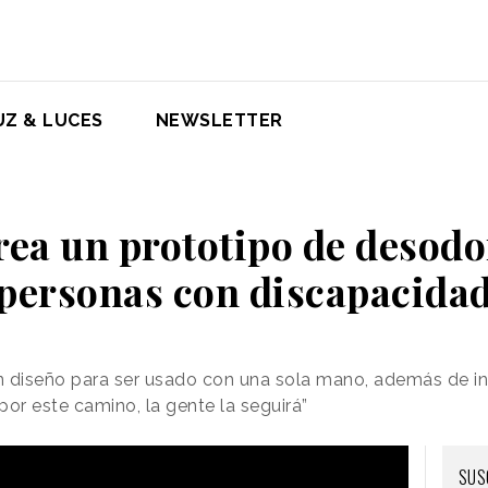
UZ & LUCES
NEWSLETTER
rea un prototipo de desod
personas con discapacida
n diseño para ser usado con una sola mano, además de in
r este camino, la gente la seguirá”
SUS