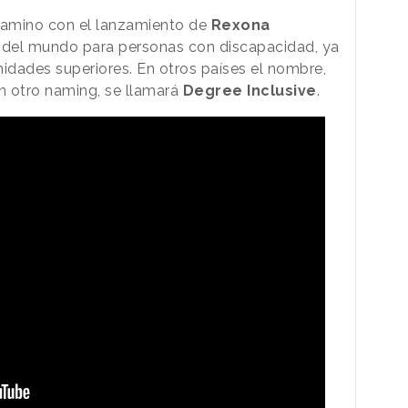
camino con el lanzamiento de
Rexona
e del mundo para personas con discapacidad, ya
midades superiores. En otros países el nombre,
n otro naming, se llamará
Degree Inclusive
.