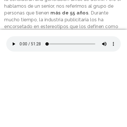
hablamos de un senior, nos referimos al grupo de
personas que tienen
más de 55 años
. Durante
mucho tiempo, la industria publicitaria los ha
encorsetado en estereotipos que los definen como
"aburridos" y "analógicos"; sin embargo,
Mar
Castaño
, Directora del área de Data Science en
Good Rebels, nos cuenta que, según un estudio que
han realizado sobre esta generación recientemente
,
"más del 80% no tienen ningún problema para
desenvolverse en el entorno digital".
Utilizar WhatsApp de manera habitual, realizar
búsquedas en Internet, usar redes sociales como
Facebook o Pinterest... son comportamientos
digitales muy arraigados en este target, pero las
marcas siguen sin dedicarles atención en estos
medios, optando por formatos más tradicionales
como la
radio,
donde los anuncios que aparecen
suelen estar dirigidos a generaciones más avanzadas