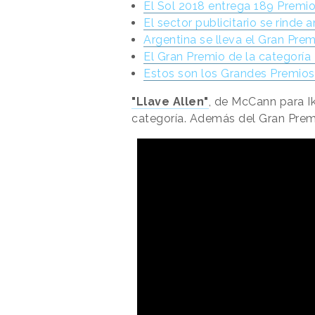
El Sol 2018 entrega 189 Premi
El sector publicitario se rinde 
Argentina se lleva el Gran Pre
El Gran Premio de la categoría 
Estos son los Grandes Premios
"Llave Allen"
, de McCann para Ik
categoría. Además del Gran Premi