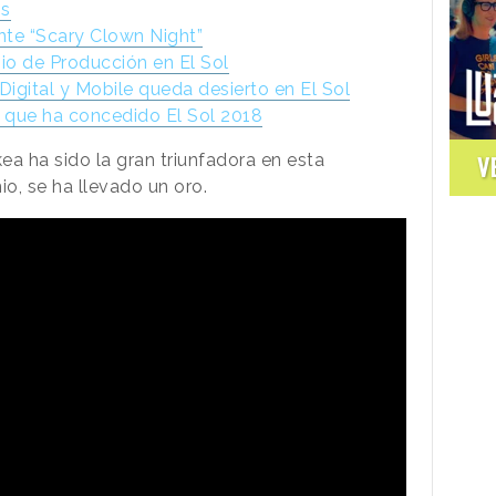
os
ante “Scary Clown Night”
mio de Producción en El Sol
Digital y Mobile queda desierto en El Sol
 que ha concedido El Sol 2018
ea ha sido la gran triunfadora en esta
V
o, se ha llevado un oro.