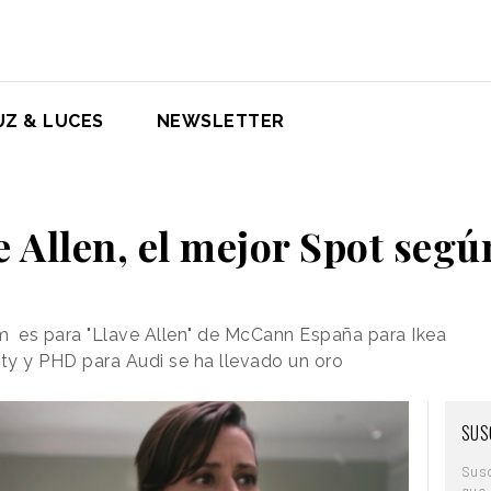
UZ & LUCES
NEWSLETTER
e Allen, el mejor Spot segú
lm es para "Llave Allen" de McCann España para Ikea
ty y PHD para Audi se ha llevado un oro
SUS
Sus
que