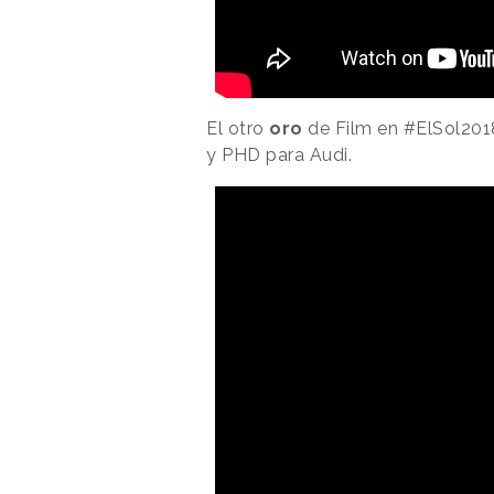
El otro
oro
de Film en #ElSol2018
y PHD para Audi.