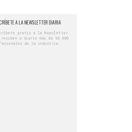
CRÍBETE A LA NEWSLETTER DIARIA
críbete gratis a la Newsletter
 reciben a diario más de 50.000
fesionales de la industria.