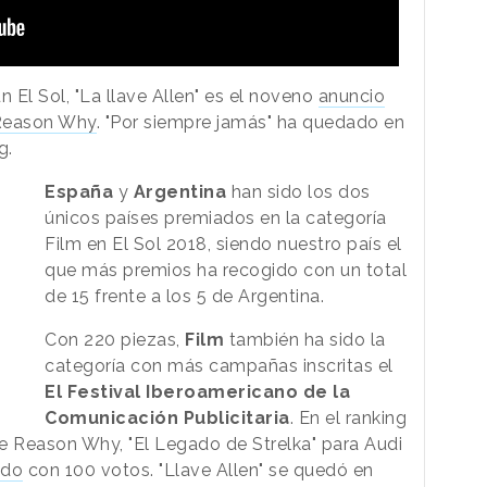
n El Sol, "La llave Allen" es el noveno
anuncio
 Reason Why
. "Por siempre jamás" ha quedado en
g.
España
y
Argentina
han sido los dos
únicos países premiados en la categoría
Film en El Sol 2018, siendo nuestro país el
que más premios ha recogido con un total
de 15 frente a los 5 de Argentina.
Con 220 piezas,
Film
también ha sido la
categoría con más campañas inscritas el
El Festival Iberoamericano de la
Comunicación Publicitaria
. En el ranking
e Reason Why, "El Legado de Strelka" para Audi
ado
con 100 votos. "Llave Allen" se quedó en