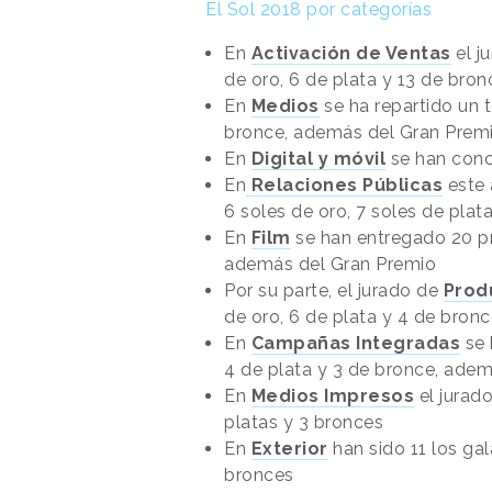
El Sol 2018 por categorías
En
Activación de Ventas
el j
de oro, 6 de plata y 13 de bro
En
Medios
se ha repartido un t
bronce, además del Gran Prem
En
Digital y móvil
se han conce
En
Relaciones Públicas
este 
6 soles de oro, 7 soles de plat
En
Film
se han entregado 20 pr
además del Gran Premio
Por su parte, el jurado de
Prod
de oro, 6 de plata y 4 de bron
En
Campañas Integradas
se 
4 de plata y 3 de bronce, ade
En
Medios Impresos
el jurado
platas y 3 bronces
En
Exterior
han sido 11 los ga
bronces