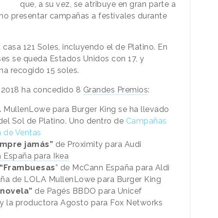
que, a su vez, se atribuye en gran parte a
e no presentar campañas a festivales durante
casa 121 Soles, incluyendo el de Platino. En
ses se queda Estados Unidos con 17, y
ha recogido 15 soles.
ol 2018 ha concedido 8
Grandes Premios
:
MullenLowe para Burger King se ha llevado
l Sol de Platino. Uno dentro de
Campañas
n de Ventas
empre jamás”
de Proximity para Audi
España para Ikea
“Frambuesas
” de McCann España para Aldi
ña de LOLA MullenLowe para Burger King
 novela”
de Pagés BBDO para Unicef
y la productora Agosto para Fox Networks