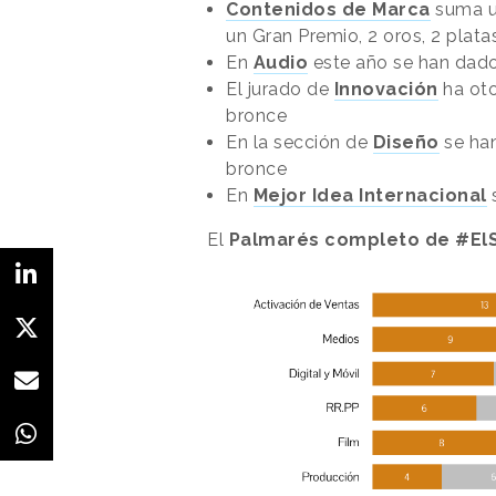
Contenidos de Marca
suma un
un Gran Premio, 2 oros, 2 plata
En
Audio
este año se han dado 
El jurado de
Innovación
ha oto
bronce
En la sección de
Diseño
se han
bronce
En
Mejor Idea Internacional
s
El
Palmarés completo de #El