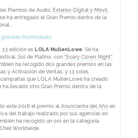
des Premios de Audio,
Exterior
,
Digital y Móvil
,
se ha entregado el Gran Premio dentro de la
onal.
grandes triunfadores
a 33 edición es
LOLA MullenLowe
. Se ha
stival, Sol de Platino, con
“Scary Clown Night”
mbién ha recogido dos grandes premios en las
s y Activación de Ventas, y 13 soles
us campañas que LOLA MullenLowe ha creado
se ha llevado otro Gran Premio dentro de la
bido este 2018 el premio al
Anunciante del Año
en
iva del trabajo realizado por sus agencias en
ambién ha recogido un oro en la categoría
 Cheil Worldwide.