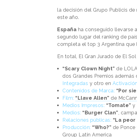
la decisión del Grupo Publicis d
este año.
España
ha conseguido llevarse a 
segundo lugar del ranking de paí
completa el top 3 Argentina que 
En total, El Gran Jurado de El S
“Scary Clown Night”
de LOLA 
dos Grandes Premios además de
Integradas
y otro en
Activació
Contenidos de Marca:
“Por si
Film:
“Llave Allen”
de McCann 
Medios Impresos:
“Tomate”
y
Medios:
“Burger Clan”
, campa
Relaciones públicas:
“La peor
Producción:
“Who?”
de Ponce 
Group Latin America