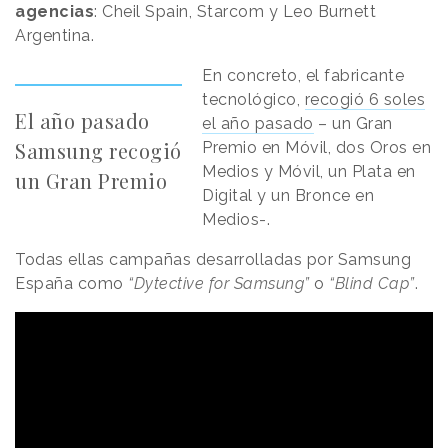
agencias
: Cheil Spain, Starcom y Leo Burnett
Argentina.
En concreto, el fabricante
tecnológico,
recogió 6 soles
El año pasado
el año pasado
– un Gran
Samsung recogió
Premio en Móvil, dos Oros en
Medios y Móvil, un Plata en
un Gran Premio
Digital y un Bronce en
Medios-.
Todas ellas campañas desarrolladas por Samsung
España como
“Dytective for Samsung”
o
“Blind Cap”
.