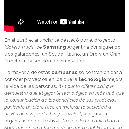
En el 2016 el anunciante destacó por el proyecto
“Safety Truck”
de
Samsung
Argentina consiguiendo
tres galardones: un Sol de Platino, un Oro y un Gran
Premio en la sección de Innovación.
La mayoría de estas
campañas
se centran en dar a
conocer proyectos en los que la
tecnología
mejora
la vida de las personas.
“Un punto diferencial que
demuestra que el gigante tecnológico va más allá que
la comunicación de los beneficios de sus productos
poniendo un claro foco en mejorar la sociedad a
través de sus productos y servicios”
, asegura la
organización del festival.
“Todo ello ha convertido a
Samsung en un referente de la nueva publicidad y en